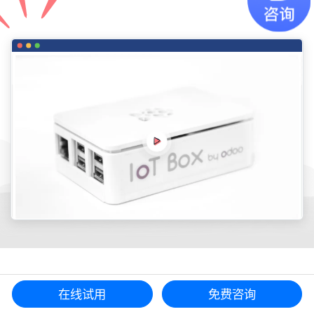
物聯網，輕鬆完成
在线试用
免费咨询