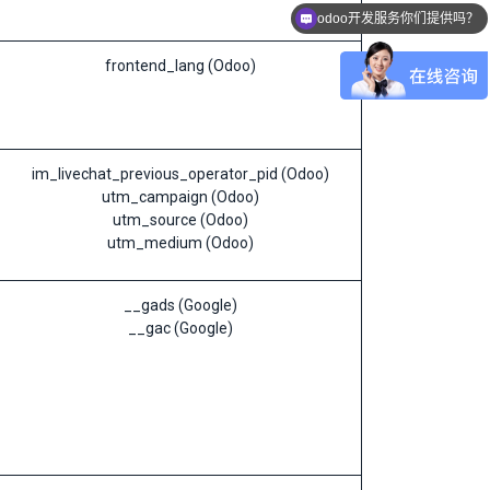
odoo开发服务你们提供吗？
frontend_lang (Odoo)
im_livechat_previous_operator_pid (Odoo)
utm_campaign (Odoo)
utm_source (Odoo)
utm_medium (Odoo)
__gads (Google)
__gac (Google)